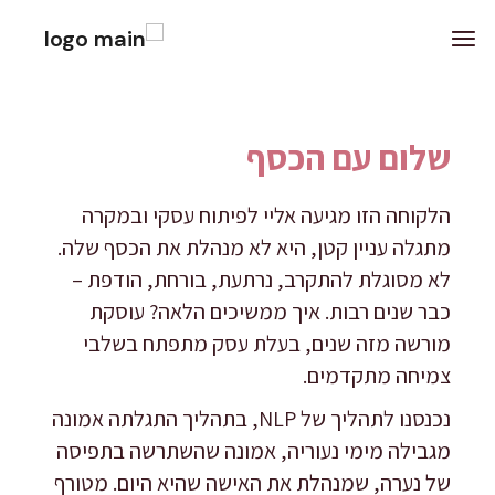
השבת את ההבזקים
visibility_off
סמן כותרות
title
שלום עם הכסף
הקטנת גופן
remove_circle_outline
הגדלת גופן
add_circle_outline
הלקוחה הזו מגיעה אליי לפיתוח עסקי ובמקרה
מתגלה עניין קטן, היא לא מנהלת את הכסף שלה.
ניגודיות בהירה
brightness_high
לא מסוגלת להתקרב, נרתעת, בורחת, הודפת –
ניגודיות כהה
brightness_low
כבר שנים רבות. איך ממשיכים הלאה? עוסקת
הוסף קו תחתון לקישורים
format_underlined
מורשה מזה שנים, בעלת עסק מתפתח בשלבי
סמן קישורים
font_download
צמיחה מתקדמים.
לאפס
cached
נכנסנו לתהליך של NLP, בתהליך התגלתה אמונה
את
הצהרת נגישות
מגבילה מימי נעוריה, אמונה שהשתרשה בתפיסה
כל
האפשרויות
של נערה, שמנהלת את האישה שהיא היום. מטורף